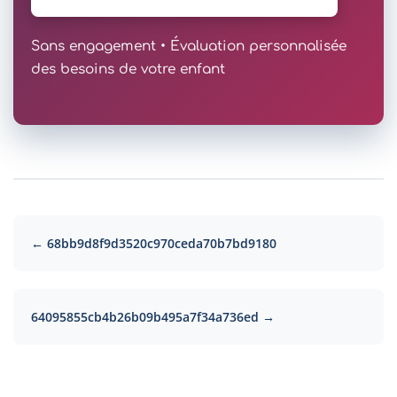
Sans engagement • Évaluation personnalisée
des besoins de votre enfant
← 68bb9d8f9d3520c970ceda70b7bd9180
64095855cb4b26b09b495a7f34a736ed →