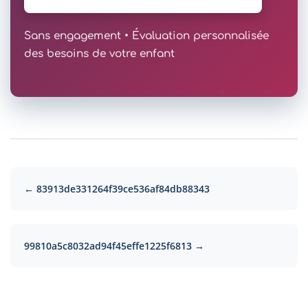
Sans engagement • Évaluation personnalisée
des besoins de votre enfant
← 83913de331264f39ce536af84db88343
99810a5c8032ad94f45effe1225f6813 →