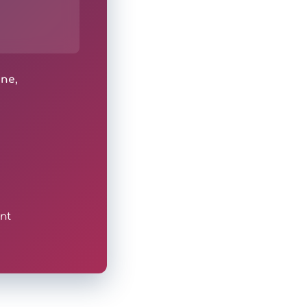
ine,
nt