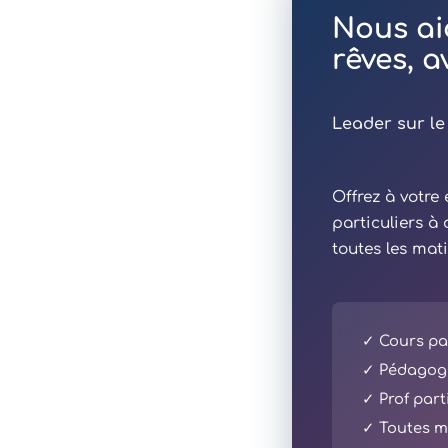
Nous ai
rêves, 
Leader sur le
Offrez à votr
particuliers à
toutes les mat
✓ Cours par
✓ Pédagogi
✓ Prof part
✓ Toutes ma