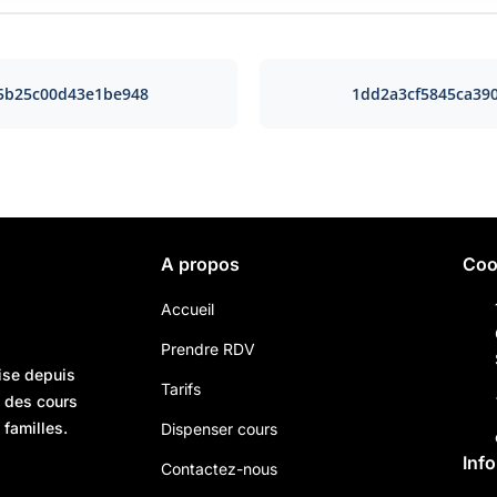
5b25c00d43e1be948
1dd2a3cf5845ca39
A propos
Coo
Accueil
Prendre RDV
ise depuis
Tarifs
n des cours
 familles.
Dispenser cours
Inf
Contactez-nous