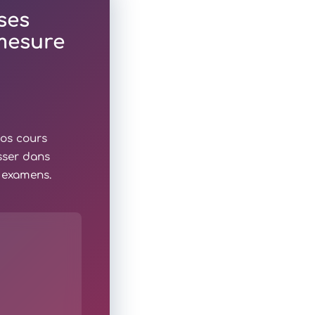
ses
 mesure
nos cours
sser dans
x examens.