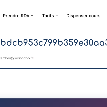
Prendre RDV
Tarifs
Dispenser cours
bdcb953c799b359e30aa
-zerdani@wanadoo.fr