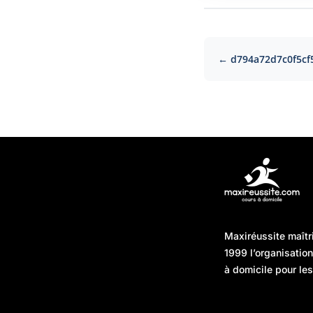
← d794a72d7c0f5cf
Articles récents
Maxiréussite maîtr
Une préparation “jour J”
08/01/2026
1999 l’organisatio
sans hasard : simuler,
à domicile pour les
chronométrer, sécuriser
Une préparation “jour J”
07/01/2026