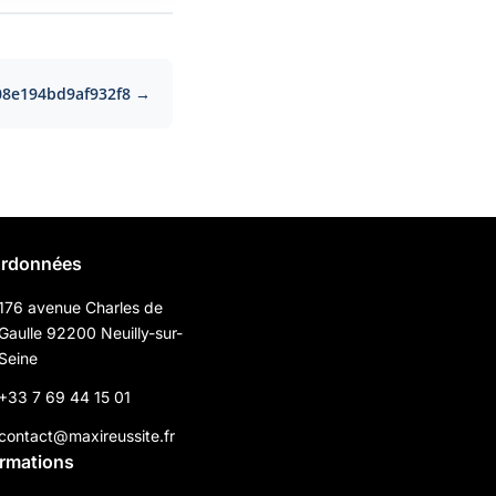
08e194bd9af932f8 →
rdonnées
176 avenue Charles de
Gaulle 92200 Neuilly-sur-
Seine
+33 7 69 44 15 01
contact@maxireussite.fr
ormations