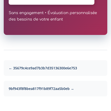
Sans engagement • Évaluation personnalisée
des besoins de votre enfant
← 35679c4ce9ad7b3b7d35136300e6e753
9bf943f8f8bea817f91b89f72aa5b0eb →