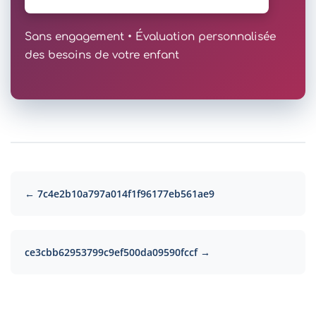
Sans engagement • Évaluation personnalisée
des besoins de votre enfant
← 7c4e2b10a797a014f1f96177eb561ae9
ce3cbb62953799c9ef500da09590fccf →