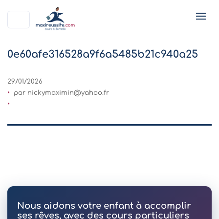
0e60afe316528a9f6a5485b21c940a25
29/01/2026
par
nickymaximin@yahoo.fr
Nous aidons votre enfant à accomplir
ses rêves, avec des cours particuliers