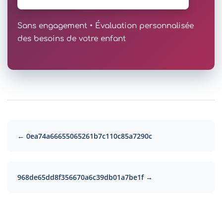
Sans engagement • Évaluation personnalisée
des besoins de votre enfant
← 0ea74a66655065261b7c110c85a7290c
968de65dd8f356670a6c39db01a7be1f →