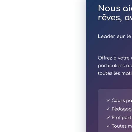
Nous ai
rêves, 
Leader sur le
Offrez à votr
particuliers à
toutes les mat
✓ Cours par
✓ Pédagogi
✓ Prof part
✓ Toutes ma