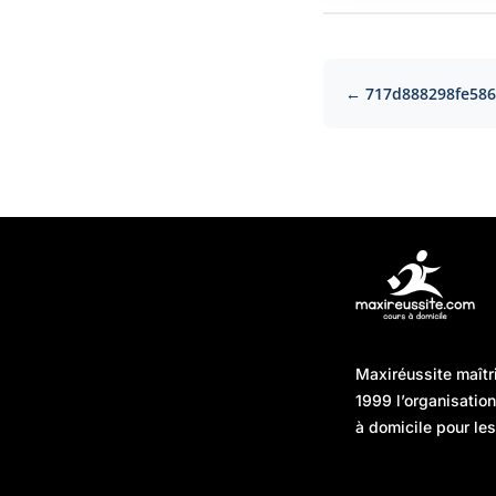
← 717d888298fe586
Articles récents
Maxiréussite maîtr
Une préparation “jour J”
08/01/2026
1999 l’organisatio
sans hasard : simuler,
à domicile pour les
chronométrer, sécuriser
Une préparation “jour J”
07/01/2026