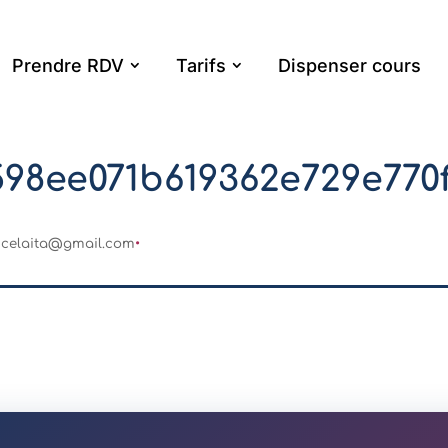
Prendre RDV
Tarifs
Dispenser cours
598ee071b619362e729e770
ncelaita@gmail.com