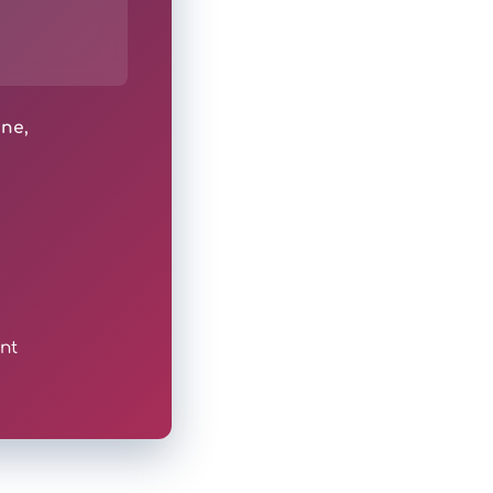
ine,
nt