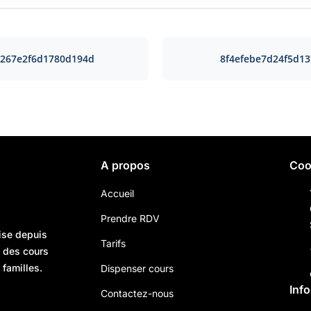
267e2f6d1780d194d
8f4efebe7d24f5d1
A propos
Coo
Accueil
Prendre RDV
ise depuis
Tarifs
n des cours
 familles.
Dispenser cours
Inf
Contactez-nous