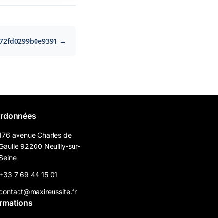
372fd0299b0e9391 →
rdonnées
176 avenue Charles de
Gaulle 92200 Neuilly-sur-
Seine
+33 7 69 44 15 01
contact@maxireussite.fr
ormations