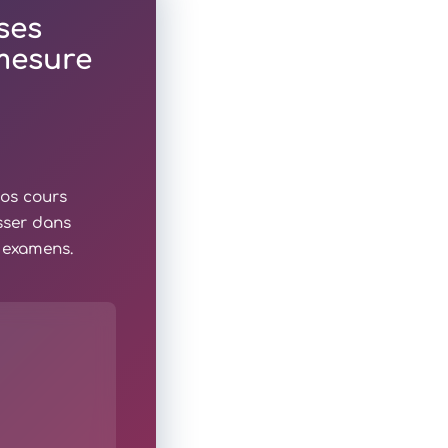
ses
 mesure
nos cours
sser dans
x examens.