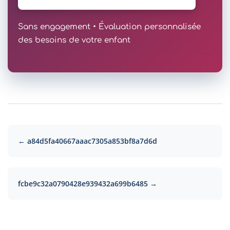
Sans engagement • Évaluation personnalisée
des besoins de votre enfant
← a84d5fa40667aaac7305a853bf8a7d6d
fcbe9c32a0790428e939432a699b6485 →