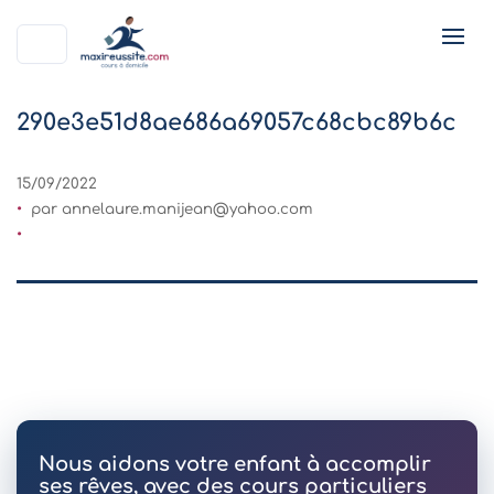
290e3e51d8ae686a69057c68cbc89b6c
15/09/2022
par
annelaure.manijean@yahoo.com
Nous aidons votre enfant à accomplir
ses rêves, avec des cours particuliers