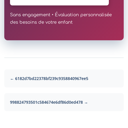
Sans engagement • Évaluation personnalisée
des besoins de votre enfant
← 6182d7bd22378bf239c9358840967ee5
998824793501c584674e6df86d0ed478 →