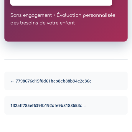
Sans engagement • Évaluation personnalisée
des besoins de votre enfant
← 7798676d15f0d61bcb8eb88b94e2e36c
132aff785ef639fb192dfe9b8188653c →