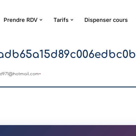
Prendre RDV
Tarifs
Dispenser cours
adb65a15d89c006edbc0
iod971@hotmail.com