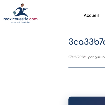
Accueil
3ca33b7
07/12/2023
par
guill