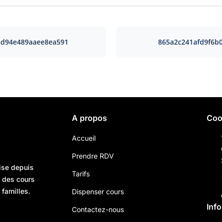
3d94e489aaee8ea591
865a2c241afd9f6b
A propos
Coo
Accueil
Prendre RDV
ise depuis
Tarifs
n des cours
 familles.
Dispenser cours
Inf
Contactez-nous