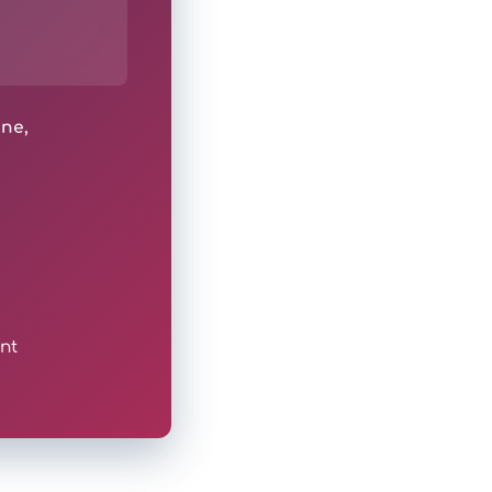
ine,
nt