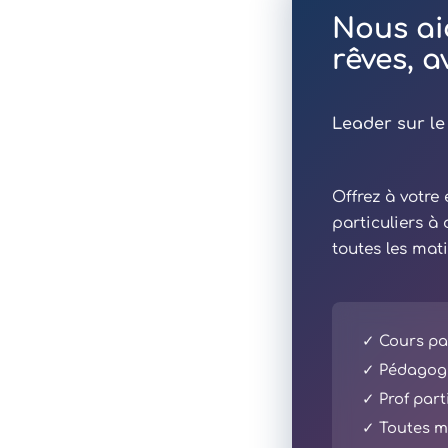
Nous ai
rêves, 
Leader sur le
Offrez à votr
particuliers à
toutes les mat
✓ Cours par
✓ Pédagogi
✓ Prof part
✓ Toutes ma