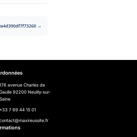
0a4d390df7f73260 →
rdonnées
176 avenue Charles de
Gaulle 92200 Neuilly-sur-
Seine
+33 7 69 44 15 01
contact@maxireussite.fr
ormations