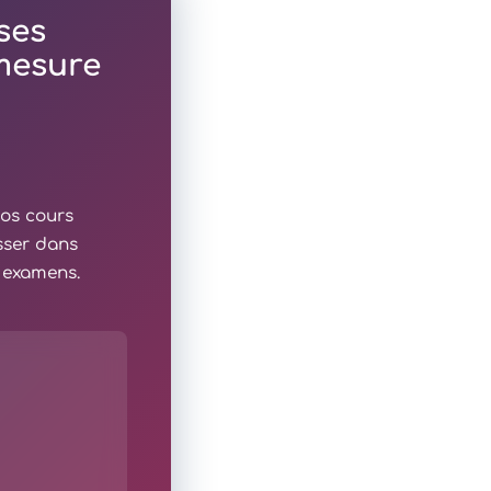
ses
 mesure
nos cours
sser dans
x examens.