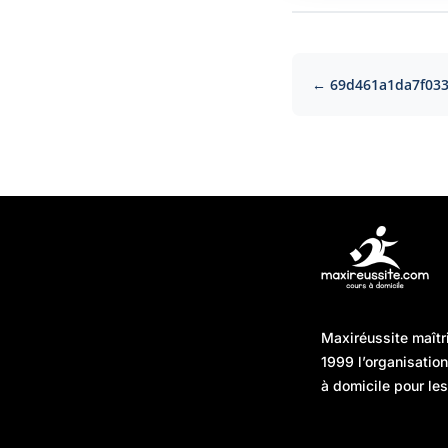
← 69d461a1da7f03
Articles récents
Maxiréussite maîtr
Une préparation “jour J”
08/01/2026
1999 l’organisatio
sans hasard : simuler,
à domicile pour les
chronométrer, sécuriser
Une préparation “jour J”
07/01/2026