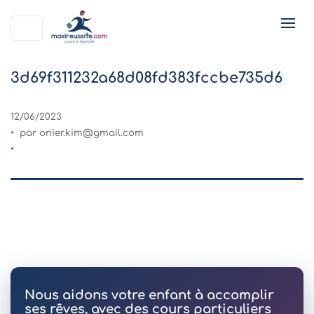
3d69f311232a68d08fd383fccbe735d6
12/06/2023
par
onier.kim@gmail.com
Nous aidons votre enfant à accomplir
ses rêves, avec des cours particuliers