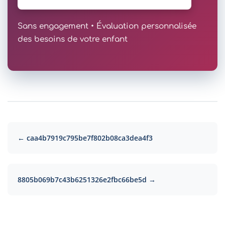
Sans engagement • Évaluation personnalisée
des besoins de votre enfant
← caa4b7919c795be7f802b08ca3dea4f3
8805b069b7c43b6251326e2fbc66be5d →