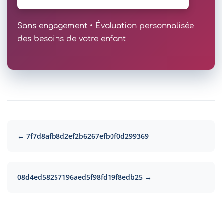
Sans engagement • Évaluation personnalisée
des besoins de votre enfant
← 7f7d8afb8d2ef2b6267efb0f0d299369
08d4ed58257196aed5f98fd19f8edb25 →