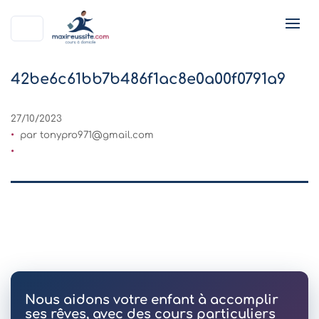
42be6c61bb7b486f1ac8e0a00f0791a9
27/10/2023
par
tonypro971@gmail.com
Nous aidons votre enfant à accomplir
ses rêves, avec des cours particuliers