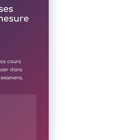
ses
 mesure
nos cours
sser dans
x examens.