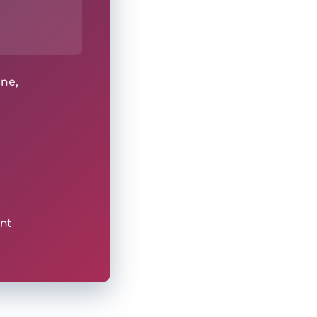
ine,
nt