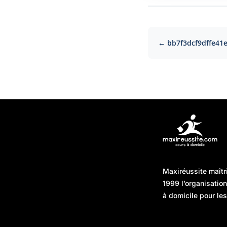
← bb7f3dcf9dffe41
Articles récents
Maxiréussite maîtr
Une préparation “jour J”
08/01/2026
1999 l’organisatio
sans hasard : simuler,
à domicile pour les
chronométrer, sécuriser
Une préparation “jour J”
07/01/2026