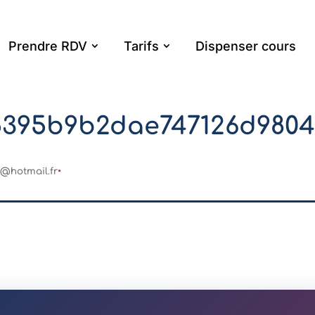
Prendre RDV
Tarifs
Dispenser cours
5395b9b2dae747126d980
1@hotmail.fr