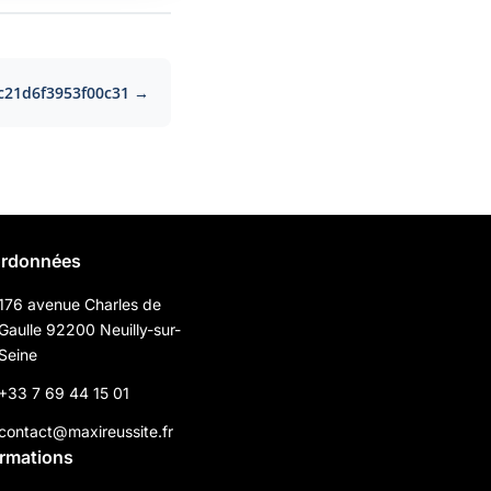
c21d6f3953f00c31 →
rdonnées
176 avenue Charles de
Gaulle 92200 Neuilly-sur-
Seine
+33 7 69 44 15 01
contact@maxireussite.fr
ormations