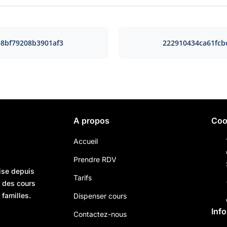
e8bf79208b3901af3
222910434ca61fcb
A propos
Coo
Accueil
Prendre RDV
ise depuis
Tarifs
n des cours
 familles.
Dispenser cours
Inf
Contactez-nous