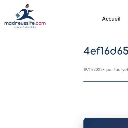
Accueil
4ef16d6
19/11/2023
par
laurye