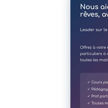
Nous ai
rêves, 
Leader sur le
Offrez à votr
particuliers à
toutes les mat
✓ Cours par
✓ Pédagogi
✓ Prof part
✓ Toutes ma