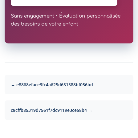
Sans engagement • Évaluation personnalisée
des besoins de votre enfant
← e8868eface3fc4a625d651588bf056bd
c8cffb85319d7561f7dc9119e3ce58b4 →