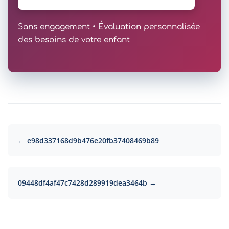
Sans engagement • Évaluation personnalisée
des besoins de votre enfant
← e98d337168d9b476e20fb37408469b89
09448df4af47c7428d289919dea3464b →