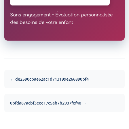
Sans engagement • Évaluation personnalisée
des besoins de votre enfant
← de2590cbae62ac1d713199e266890bf4
0bfda87acbf3eee17c5ab7b2937fef40 →