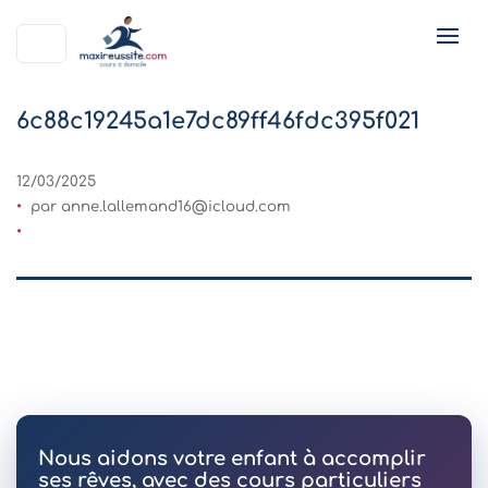
6c88c19245a1e7dc89ff46fdc395f021
12/03/2025
par
anne.lallemand16@icloud.com
Nous aidons votre enfant à accomplir
ses rêves, avec des cours particuliers