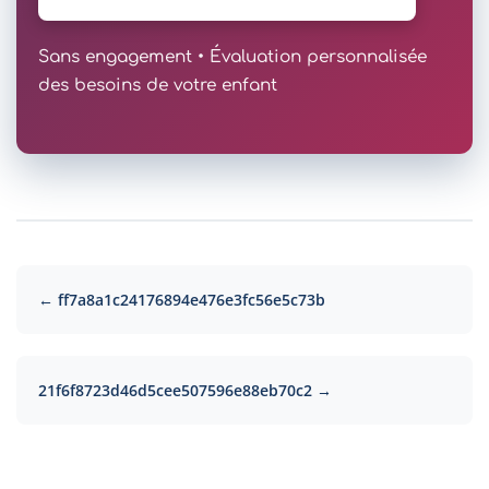
Sans engagement • Évaluation personnalisée
des besoins de votre enfant
← ff7a8a1c24176894e476e3fc56e5c73b
21f6f8723d46d5cee507596e88eb70c2 →