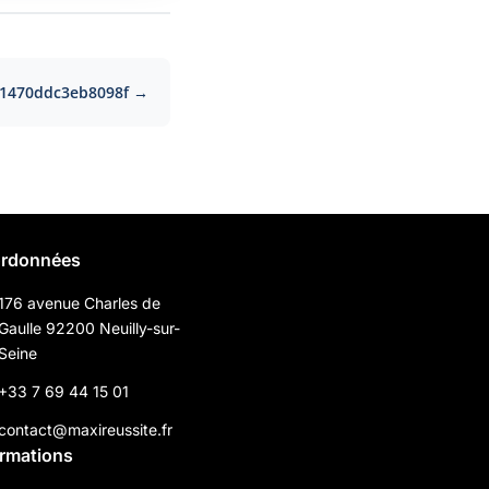
1470ddc3eb8098f →
rdonnées
176 avenue Charles de
Gaulle 92200 Neuilly-sur-
Seine
+33 7 69 44 15 01
contact@maxireussite.fr
ormations