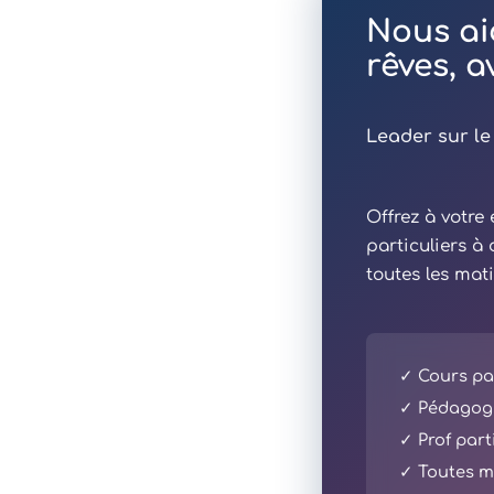
Nous ai
rêves, 
Leader sur le
Offrez à votr
particuliers à
toutes les mat
✓ Cours par
✓ Pédagogi
✓ Prof part
✓ Toutes ma