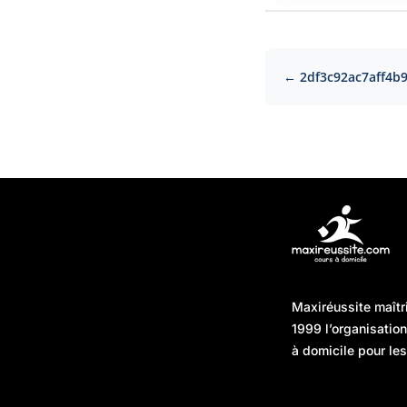
← 2df3c92ac7aff4b
Articles récents
Maxiréussite maîtr
Une préparation “jour J”
08/01/2026
1999 l’organisatio
sans hasard : simuler,
à domicile pour les
chronométrer, sécuriser
Une préparation “jour J”
07/01/2026