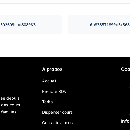
9502603cbd808983a
6b838571899d3c568
A propos
Coo
Accueil
Prendre RDV
ise depuis
Tarifs
n des cours
 familles.
Dispenser cours
Inf
Contactez-nous