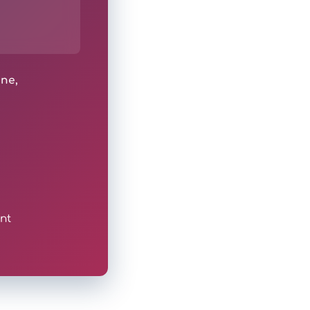
ine,
nt