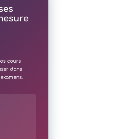
ses
 mesure
nos cours
sser dans
x examens.