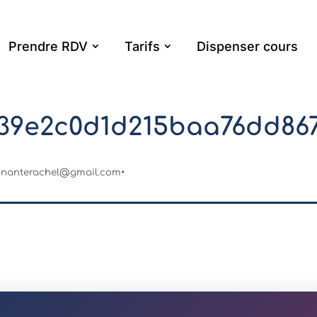
Prendre RDV
Tarifs
Dispenser cours
539e2c0d1d215baa76dd867
gnanterachel@gmail.com