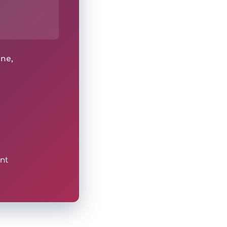
ine,
nt