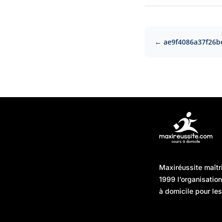
← ae9f4086a37f26b
Articles récents
Maxiréussite maîtr
Une préparation “jour J”
08/01/2026
1999 l’organisatio
sans hasard : simuler,
à domicile pour les
chronométrer, sécuriser
Une préparation “jour J”
07/01/2026