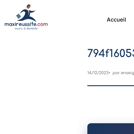
Accueil
794f160
14/12/2023
par
ensei