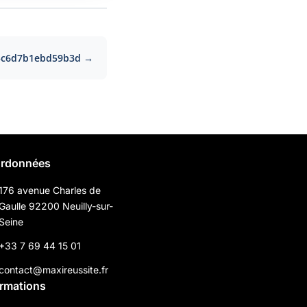
5c6d7b1ebd59b3d →
rdonnées
176 avenue Charles de
Gaulle 92200 Neuilly-sur-
Seine
+33 7 69 44 15 01
contact@maxireussite.fr
ormations