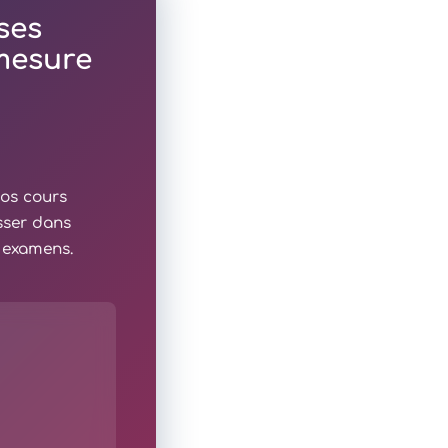
ses
 mesure
nos cours
sser dans
x examens.