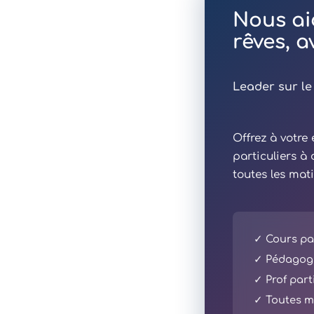
Nous ai
rêves, 
Leader sur le
Offrez à votr
particuliers à
toutes les mat
✓ Cours par
✓ Pédagogi
✓ Prof part
✓ Toutes ma