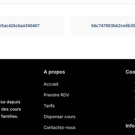
e5ac426c6aa340407
b6c747803b62cedb3
A propos
Coo
Accueil
Prendre RDV
ise depuis
Tarifs
n des cours
 familles.
Dispenser cours
Inf
Contactez-nous