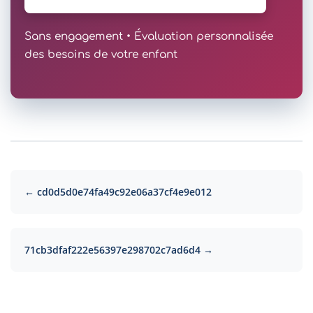
Sans engagement • Évaluation personnalisée
des besoins de votre enfant
← cd0d5d0e74fa49c92e06a37cf4e9e012
71cb3dfaf222e56397e298702c7ad6d4 →