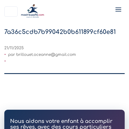
7a36c5cdb7b99042b0b611899cf60e81
21/11/2025
par
brillouet.oceanne@gmail.com
Nous aidons votre enfant à accomplir
ses rêves, avec des cours particuliers