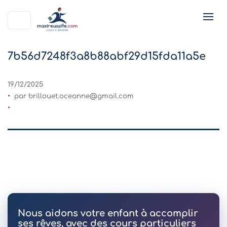
7b56d7248f3a8b88abf29d15fda11a5e
19/12/2025
par
brillouet.oceanne@gmail.com
Nous aidons votre enfant à accomplir
ses rêves, avec des cours particuliers