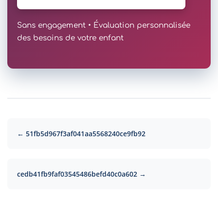
Sans engagement • Évaluation personnalisée
des besoins de votre enfant
← 51fb5d967f3af041aa5568240ce9fb92
cedb41fb9faf03545486befd40c0a602 →