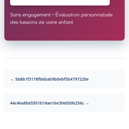
Sans engagement • Évaluation personnalisée
des besoins de votre enfant
← 5b8b1f3178fb6bab9b0ebf5b4797220e
44c46a8b65951b18ae16e30e050b256c →