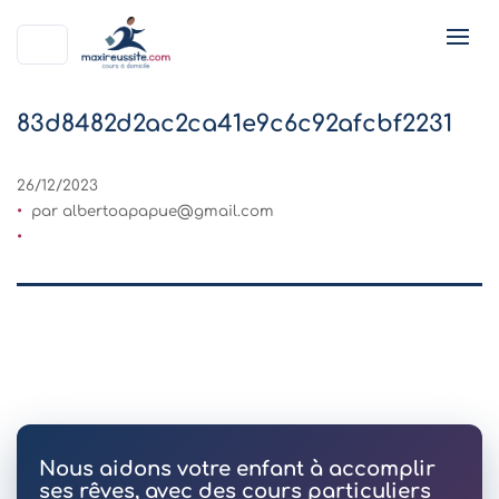
83d8482d2ac2ca41e9c6c92afcbf2231
26/12/2023
par
albertoapapue@gmail.com
Nous aidons votre enfant à accomplir
ses rêves, avec des cours particuliers