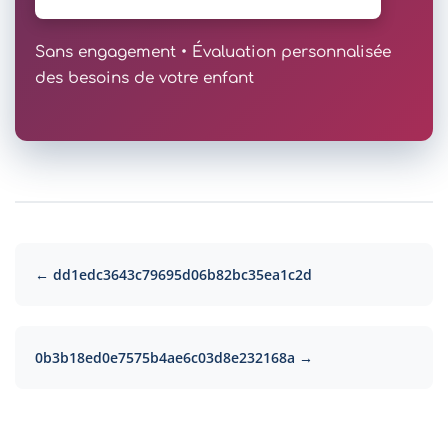
Sans engagement • Évaluation personnalisée
des besoins de votre enfant
← dd1edc3643c79695d06b82bc35ea1c2d
0b3b18ed0e7575b4ae6c03d8e232168a →