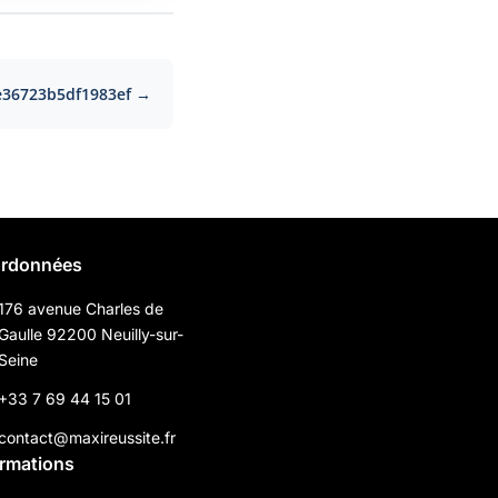
e36723b5df1983ef →
rdonnées
176 avenue Charles de
Gaulle 92200 Neuilly-sur-
Seine
+33 7 69 44 15 01
contact@maxireussite.fr
ormations