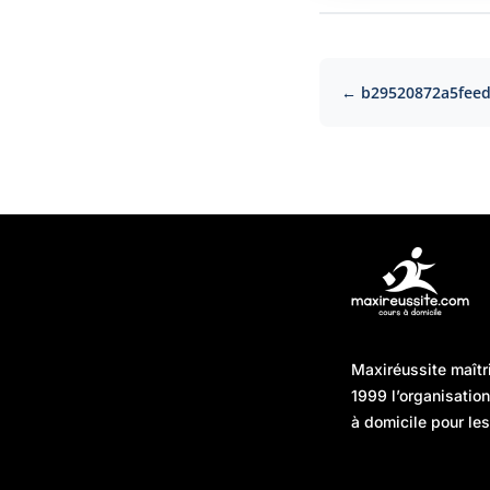
← b29520872a5fee
Articles récents
Maxiréussite maîtr
Une préparation “jour J”
08/01/2026
1999 l’organisatio
sans hasard : simuler,
à domicile pour les
chronométrer, sécuriser
Une préparation “jour J”
07/01/2026