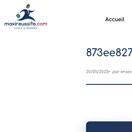
Accueil
873ee82
20/05/2025
par
ense