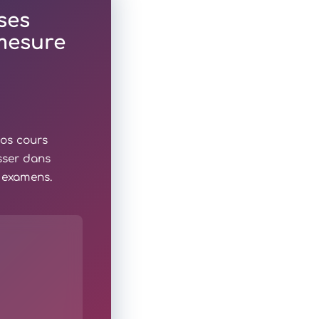
ses
 mesure
nos cours
sser dans
x examens.