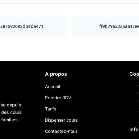
d287592092db9da471
ff9b7962225aa1ce
A propos
Coo
Accueil
Prendre RDV
ise depuis
Tarifs
n des cours
 familles.
Dispenser cours
Inf
Contactez-nous