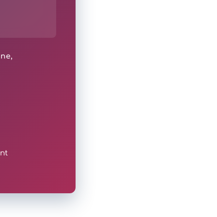
ine,
nt