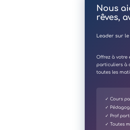
Nous ai
rêves, 
Leader sur le
Offrez à votr
particuliers à
toutes les mat
✓ Cours par
✓ Pédagogi
✓ Prof part
✓ Toutes ma