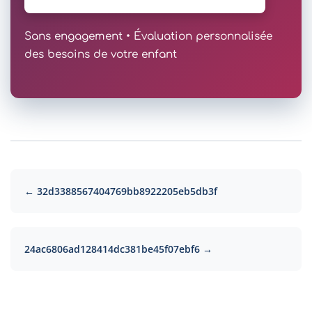
Sans engagement • Évaluation personnalisée
des besoins de votre enfant
← 32d3388567404769bb8922205eb5db3f
24ac6806ad128414dc381be45f07ebf6 →