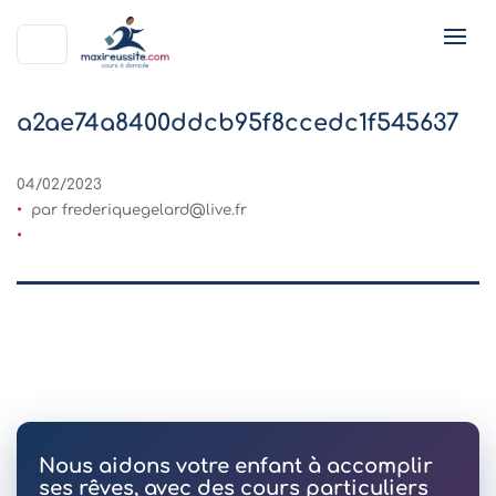
a2ae74a8400ddcb95f8ccedc1f545637
04/02/2023
par
frederiquegelard@live.fr
Nous aidons votre enfant à accomplir
ses rêves, avec des cours particuliers