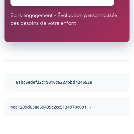
Sans engagement • Évaluation personnalisée
des besoins de votre enfant
← 61bc5edef32c19816c6287bbd424552e
4ee1209d63ae59439c2cc513497bc091 →