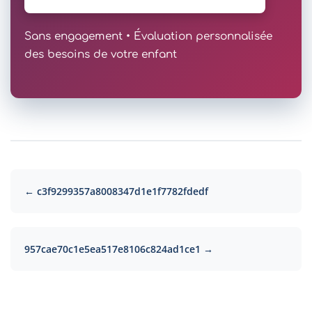
Sans engagement • Évaluation personnalisée
des besoins de votre enfant
← c3f9299357a8008347d1e1f7782fdedf
957cae70c1e5ea517e8106c824ad1ce1 →