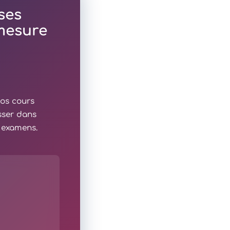
ses
 mesure
nos cours
sser dans
x examens.