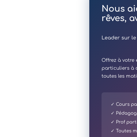
Nous ai
rêves, 
Leader sur le
Offrez à votr
particuliers à
toutes les mat
✓ Cours par
✓ Pédagogi
✓ Prof part
✓ Toutes ma