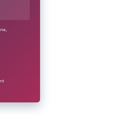
ine,
nt