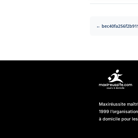
← bec40fa256f2b91
Articles récents
Maxiréussite maîtr
Une préparation “jour J”
08/01/2026
1999 l’organisatio
sans hasard : simuler,
à domicile pour les
chronométrer, sécuriser
Une préparation “jour J”
07/01/2026