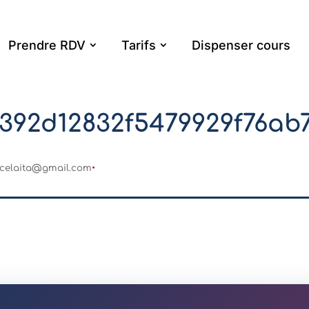
Prendre RDV
Tarifs
Dispenser cours
2392d12832f5479929f76ab
ncelaita@gmail.com