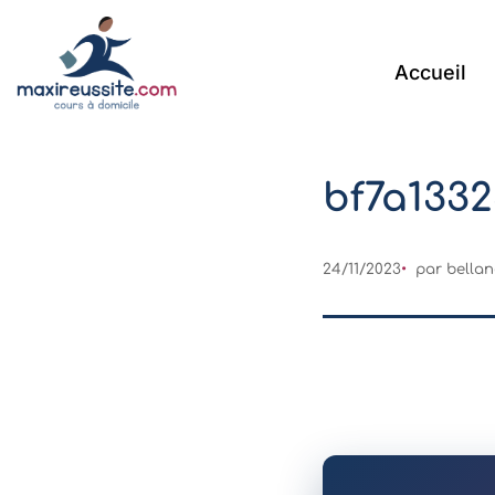
Accueil
bf7a133
24/11/2023
par
bella