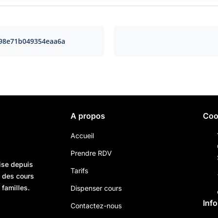
98e71b049354eaa6a
A propos
Coo
Accueil
Prendre RDV
ise depuis
Tarifs
n des cours
 familles.
Dispenser cours
Inf
Contactez-nous