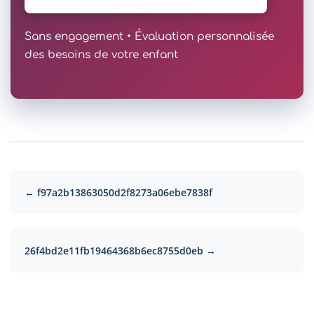
Sans engagement • Évaluation personnalisée
des besoins de votre enfant
← f97a2b13863050d2f8273a06ebe7838f
26f4bd2e11fb19464368b6ec8755d0eb →