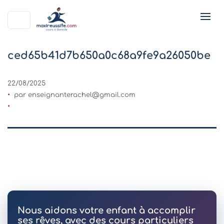
ced65b41d7b650a0c68a9fe9a26050be
22/08/2025
par
enseignanterachel@gmail.com
Nous aidons votre enfant à accomplir
ses rêves, avec des cours particuliers