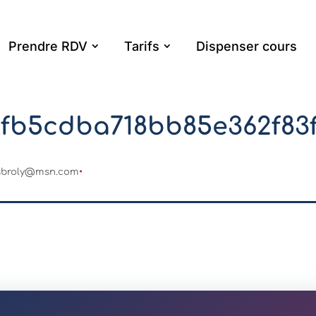
Prendre RDV
Tarifs
Dispenser cours
fb5cdba718bb85e362f83
sbroly@msn.com