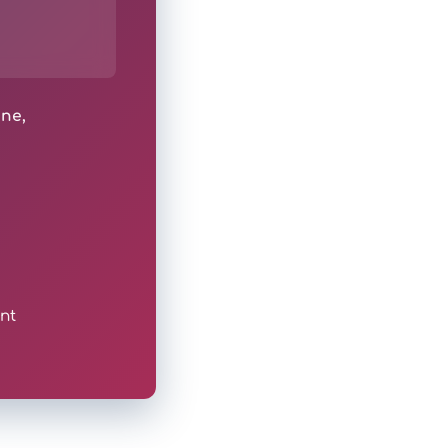
ine,
nt