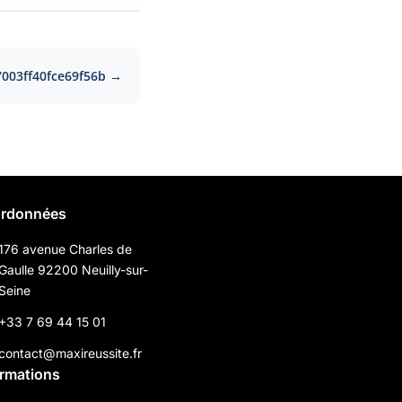
003ff40fce69f56b →
rdonnées
176 avenue Charles de
Gaulle 92200 Neuilly-sur-
Seine
+33 7 69 44 15 01
contact@maxireussite.fr
ormations