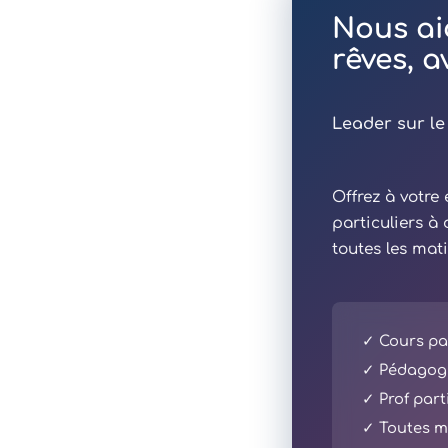
Nous ai
rêves, 
Leader sur le
Offrez à votr
particuliers à
toutes les mat
✓ Cours par
✓ Pédagogi
✓ Prof part
✓ Toutes ma