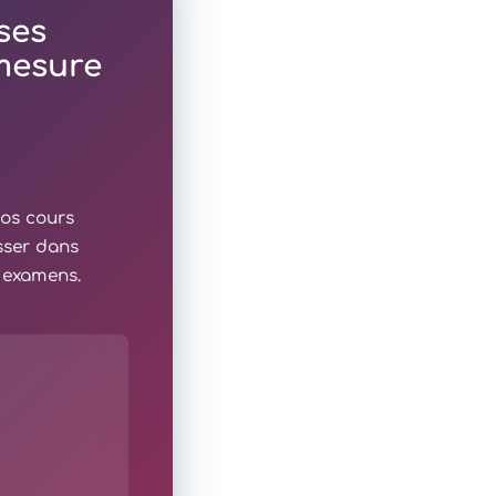
ses
 mesure
nos cours
sser dans
x examens.