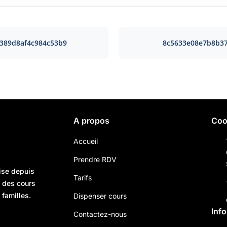
389d8af4c984c53b9
8c5633e08e7b8b37
A propos
Coo
Accueil
Prendre RDV
ise depuis
Tarifs
n des cours
 familles.
Dispenser cours
Inf
Contactez-nous