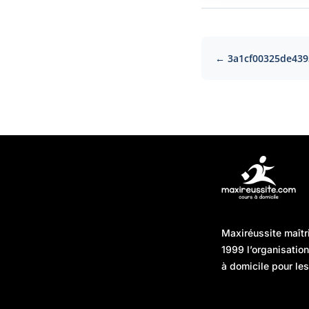
← 3a1cf00325de439
Articles récents
Maxiréussite maîtr
Une préparation “jour J”
08/01/2026
1999 l’organisatio
sans hasard : simuler,
à domicile pour les
chronométrer, sécuriser
Une préparation “jour J”
07/01/2026