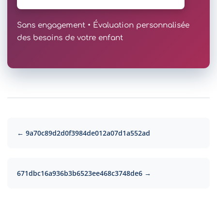
Sans engagement • Évaluation personnalisée
des besoins de votre enfant
← 9a70c89d2d0f3984de012a07d1a552ad
671dbc16a936b3b6523ee468c3748de6 →