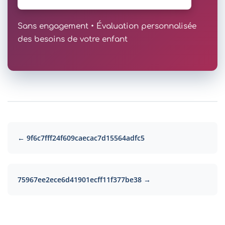
Sans engagement • Évaluation personnalisée
des besoins de votre enfant
← 9f6c7fff24f609caecac7d15564adfc5
75967ee2ece6d41901ecff11f377be38 →