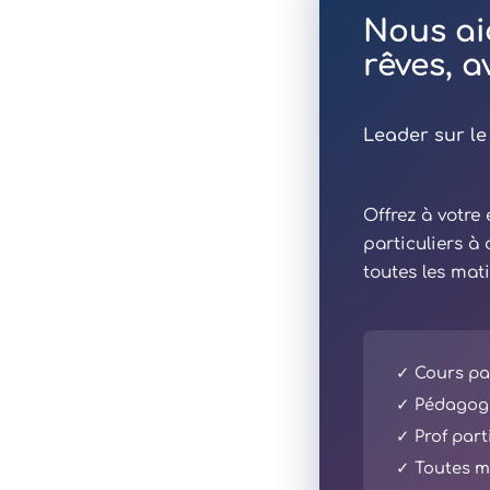
Nous ai
rêves, 
Leader sur le
Offrez à votr
particuliers à
toutes les mat
✓ Cours par
✓ Pédagogi
✓ Prof part
✓ Toutes ma