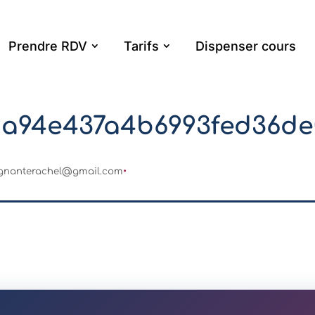
Prendre RDV
Tarifs
Dispenser cours
9a94e437a4b6993fed36de
gnanterachel@gmail.com