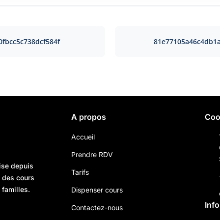
0fbcc5c738dcf584f
81e77105a46c4db1
A propos
Coo
Accueil
Prendre RDV
ise depuis
Tarifs
n des cours
 familles.
Dispenser cours
Inf
Contactez-nous