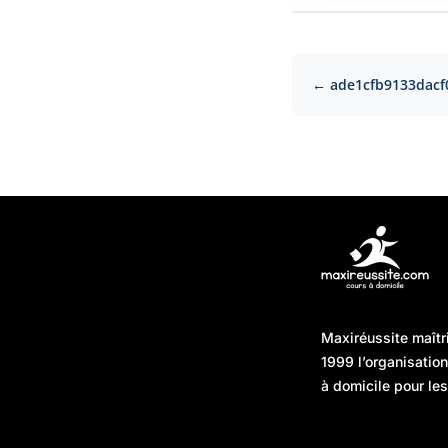
← ade1cfb9133dacf
Articles récents
Maxiréussite maîtr
Une préparation “jour J”
08/01/2026
1999 l’organisatio
sans hasard : simuler,
à domicile pour les
chronométrer, sécuriser
Une préparation “jour J”
07/01/2026