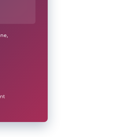
ine,
nt