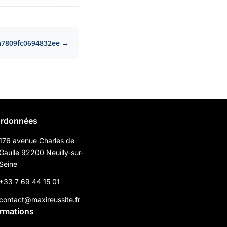
a7809fc0694832ee →
rdonnées
176 avenue Charles de
Gaulle 92200 Neuilly-sur-
Seine
+33 7 69 44 15 01
contact@maxireussite.fr
ormations