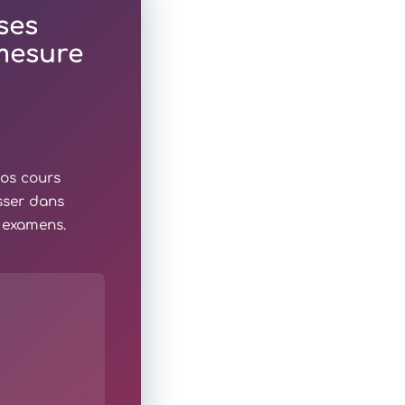
ses
 mesure
nos cours
sser dans
x examens.