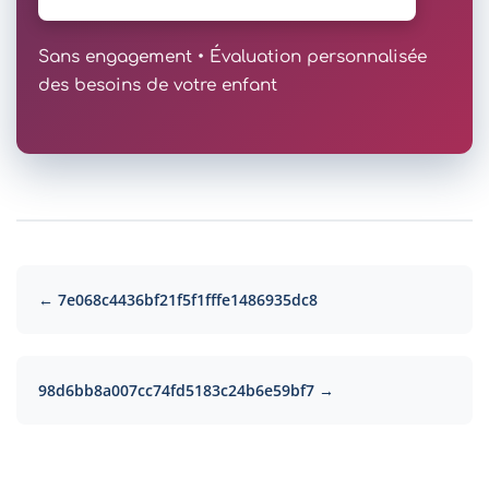
Sans engagement • Évaluation personnalisée
des besoins de votre enfant
← 7e068c4436bf21f5f1fffe1486935dc8
98d6bb8a007cc74fd5183c24b6e59bf7 →