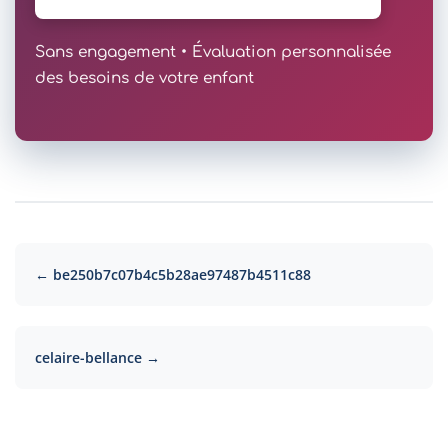
Sans engagement • Évaluation personnalisée
des besoins de votre enfant
← be250b7c07b4c5b28ae97487b4511c88
celaire-bellance →