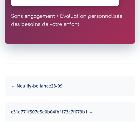
Sans engagement • Évaluation personnalisée
des besoins de votre enfant
← Neuilly-bellance23-09
c31e771f507e5e0b04fbf173c7f679b1 →