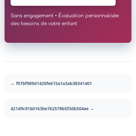
Sans engagement • Évaluation personnalisée
des besoins de votre enfant
← f97bf989d1420fe615a1a3ab38341401
421d9c9160163be762578b5f3db504ae →