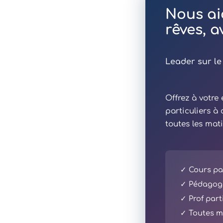
Nous ai
rêves, 
Leader sur le
Offrez à votr
particuliers à
toutes les mat
✓ Cours par
✓ Pédagogi
✓ Prof part
✓ Toutes ma