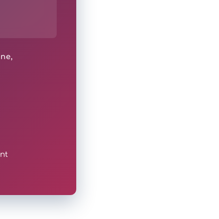
ine,
nt