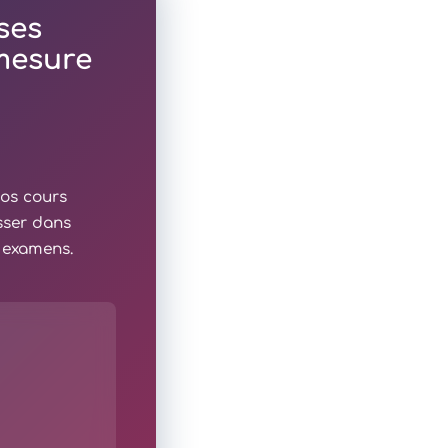
ses
 mesure
nos cours
sser dans
x examens.