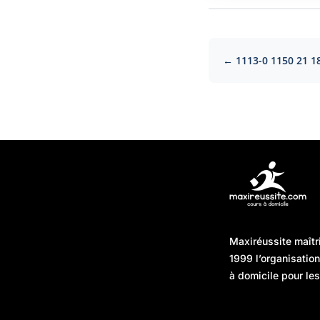
← 1113-0 1150 21 1
Articles récents
Maxiréussite maîtr
Une préparation “jour J”
08/01/2026
1999 l’organisatio
sans hasard : simuler,
à domicile pour les
chronométrer, sécuriser
Une préparation “jour J”
07/01/2026