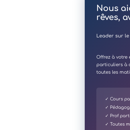
Nous ai
rêves, 
Leader sur le
Offrez à votr
particuliers à
toutes les mat
✓ Cours par
✓ Pédagogi
✓ Prof part
✓ Toutes ma