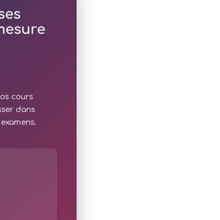
ses
 mesure
nos cours
sser dans
x examens.