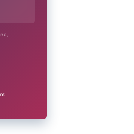
ine,
nt