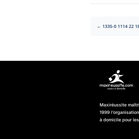
← 1335-0 1114 22 1
Articles récents
Maxiréussite maîtr
Une préparation “jour J”
08/01/2026
1999 l’organisatio
sans hasard : simuler,
à domicile pour les
chronométrer, sécuriser
Une préparation “jour J”
07/01/2026