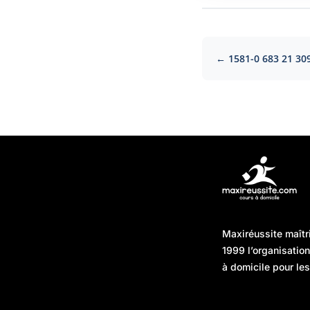
← 1581-0 683 21 30
Articles récents
Maxiréussite maîtr
Une préparation “jour J”
08/01/2026
1999 l’organisatio
sans hasard : simuler,
à domicile pour les
chronométrer, sécuriser
Une préparation “jour J”
07/01/2026