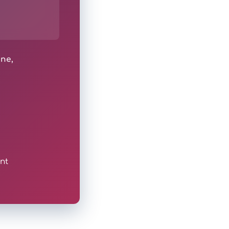
ine,
nt