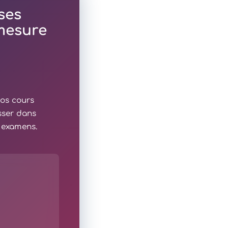
ses
 mesure
nos cours
sser dans
x examens.