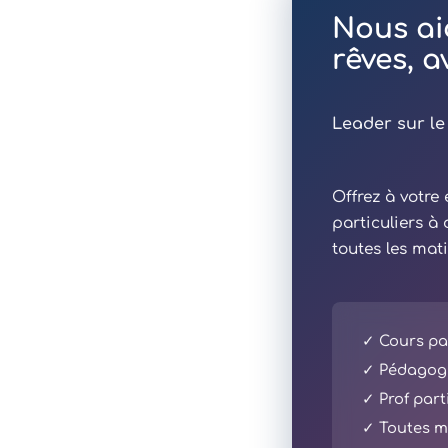
Nous ai
rêves, 
Leader sur le
Offrez à votr
particuliers à
toutes les mat
✓ Cours par
✓ Pédagogi
✓ Prof part
✓ Toutes ma