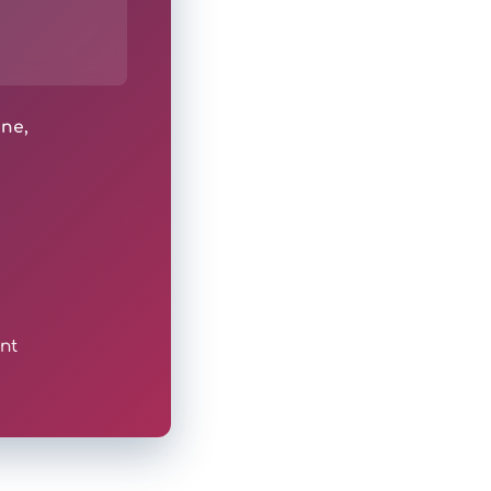
ine,
nt