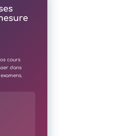
ses
 mesure
nos cours
sser dans
x examens.