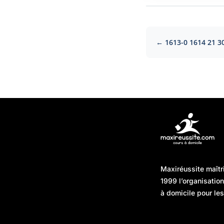
← 1613-0 1614 21 3
Articles récents
Maxiréussite maîtr
Une préparation “jour J”
08/01/2026
1999 l’organisatio
sans hasard : simuler,
à domicile pour les
chronométrer, sécuriser
Une préparation “jour J”
07/01/2026