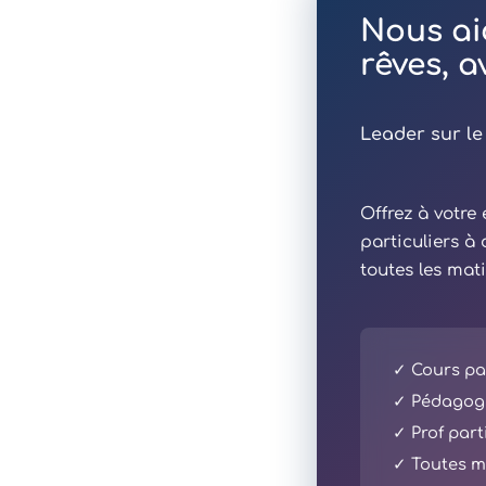
Nous ai
rêves, 
Leader sur le
Offrez à votr
particuliers à
toutes les mat
✓ Cours par
✓ Pédagogi
✓ Prof part
✓ Toutes ma