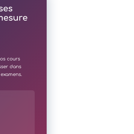
ses
 mesure
nos cours
sser dans
x examens.