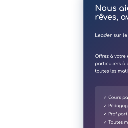
Nous ai
rêves, 
Leader sur le
Offrez à votr
particuliers à
toutes les mat
✓ Cours par
✓ Pédagogi
✓ Prof part
✓ Toutes ma