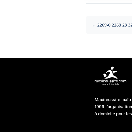
← 2269-0 2263 23 3
Articles récents
Maxiréussite maîtr
Une préparation “jour J”
08/01/2026
1999 l’organisatio
sans hasard : simuler,
à domicile pour les
chronométrer, sécuriser
Une préparation “jour J”
07/01/2026