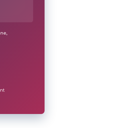
ine,
nt