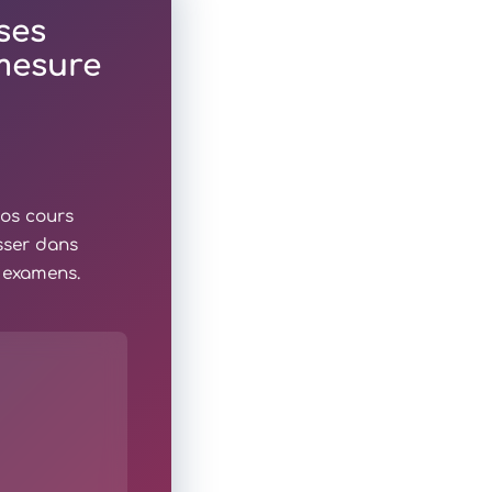
ses
 mesure
nos cours
sser dans
x examens.