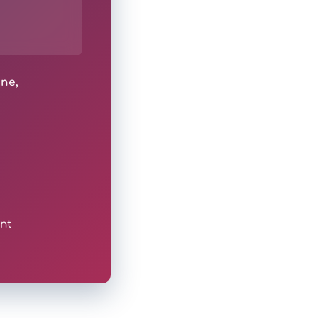
ine,
nt