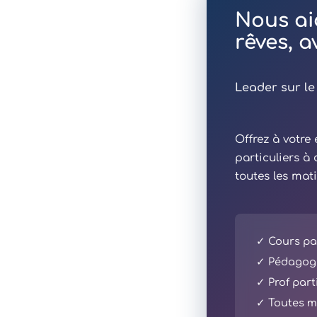
Nous ai
rêves, 
Leader sur le
Offrez à votr
particuliers à
toutes les mat
✓ Cours par
✓ Pédagogi
✓ Prof part
✓ Toutes ma