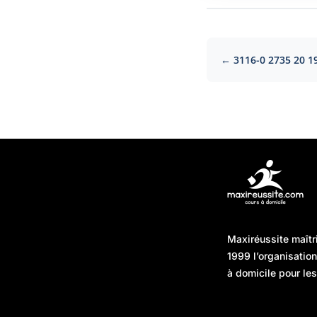
← 3116-0 2735 20 1
Articles récents
Maxiréussite maîtr
Une préparation “jour J”
08/01/2026
1999 l’organisatio
sans hasard : simuler,
à domicile pour les
chronométrer, sécuriser
Une préparation “jour J”
07/01/2026