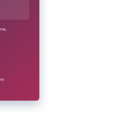
ine,
nt