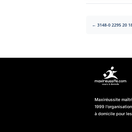
← 3148-0 2295 20 1
Articles récents
Maxiréussite maîtr
Une préparation “jour J”
08/01/2026
1999 l’organisatio
sans hasard : simuler,
à domicile pour les
chronométrer, sécuriser
Une préparation “jour J”
07/01/2026