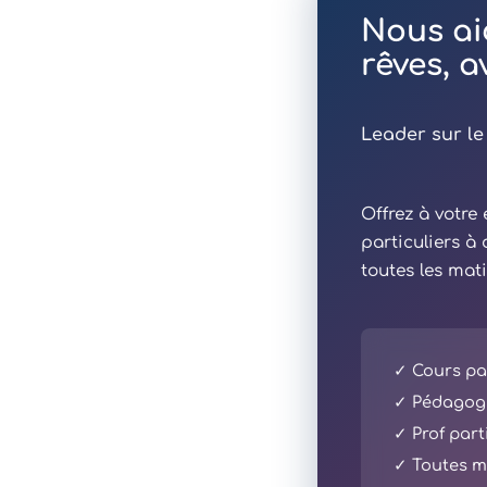
Nous ai
rêves, 
Leader sur le
Offrez à votr
particuliers à
toutes les mat
✓ Cours par
✓ Pédagogi
✓ Prof part
✓ Toutes ma