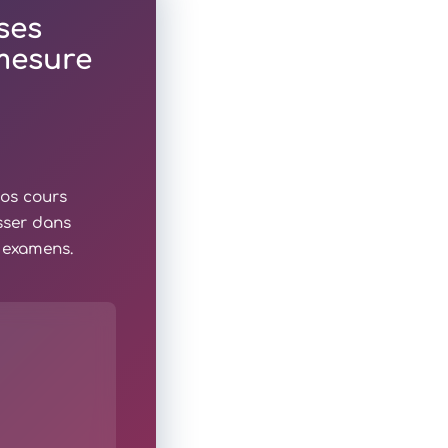
ses
 mesure
nos cours
sser dans
x examens.