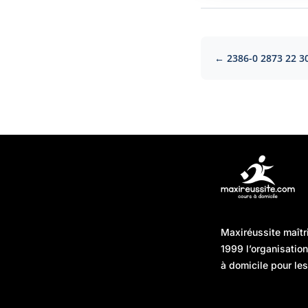
← 2386-0 2873 22 3
Articles récents
Maxiréussite maîtr
Une préparation “jour J”
08/01/2026
1999 l’organisatio
sans hasard : simuler,
à domicile pour les
chronométrer, sécuriser
Une préparation “jour J”
07/01/2026