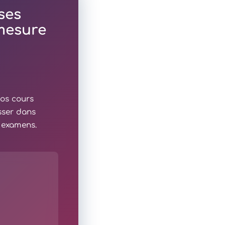
ses
 mesure
nos cours
sser dans
x examens.