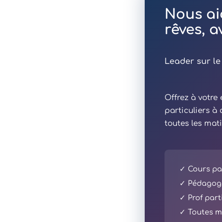
Nous ai
rêves, 
Leader sur le
Offrez à votr
particuliers à
toutes les mat
✓ Cours par
✓ Pédagogi
✓ Prof part
✓ Toutes ma