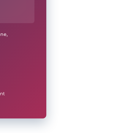
ine,
nt