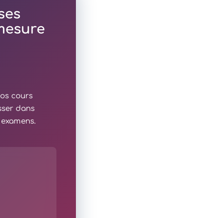
ses
 mesure
nos cours
sser dans
x examens.