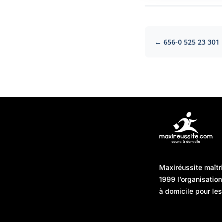
← 656-0 525 23 301
Articles récents
Maxiréussite maîtr
Une préparation “jour J”
08/01/2026
1999 l’organisatio
sans hasard : simuler,
à domicile pour les
chronométrer, sécuriser
Une préparation “jour J”
07/01/2026