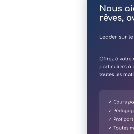
Nous ai
rêves, 
Leader sur le
Offrez à votr
particuliers à
toutes les mat
✓ Cours par
✓ Pédagogi
✓ Prof part
✓ Toutes ma