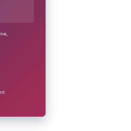
ine,
nt