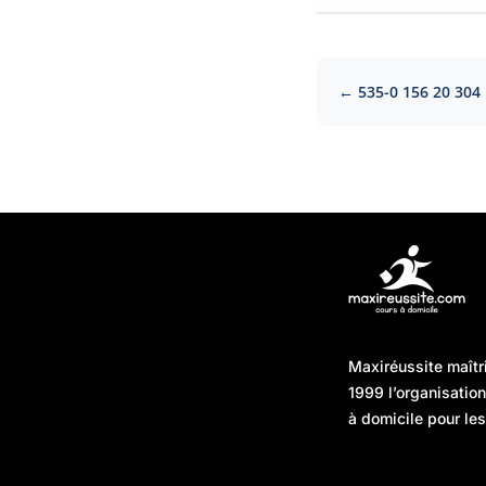
← 535-0 156 20 304
Articles récents
Maxiréussite maîtr
Une préparation “jour J”
08/01/2026
1999 l’organisatio
sans hasard : simuler,
à domicile pour les
chronométrer, sécuriser
Une préparation “jour J”
07/01/2026