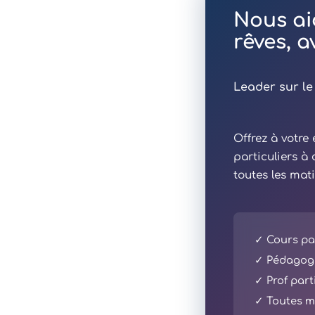
Nous ai
rêves, 
Leader sur le
Offrez à votr
particuliers à
toutes les mat
✓ Cours par
✓ Pédagogi
✓ Prof part
✓ Toutes ma