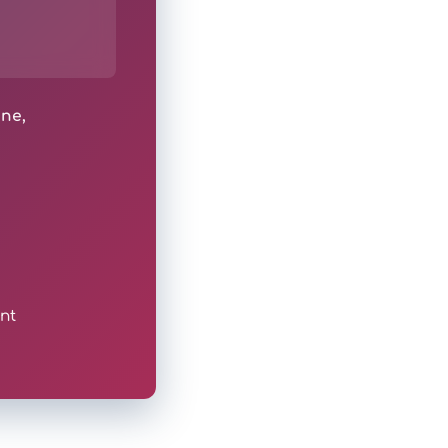
ine,
nt