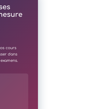
ses
 mesure
nos cours
sser dans
x examens.