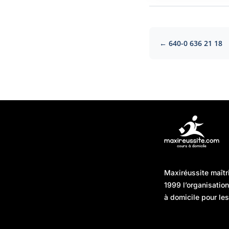
← 640-0 636 21 18
Articles récents
Maxiréussite maîtr
Une préparation “jour J”
08/01/2026
1999 l’organisatio
sans hasard : simuler,
à domicile pour les
chronométrer, sécuriser
Une préparation “jour J”
07/01/2026