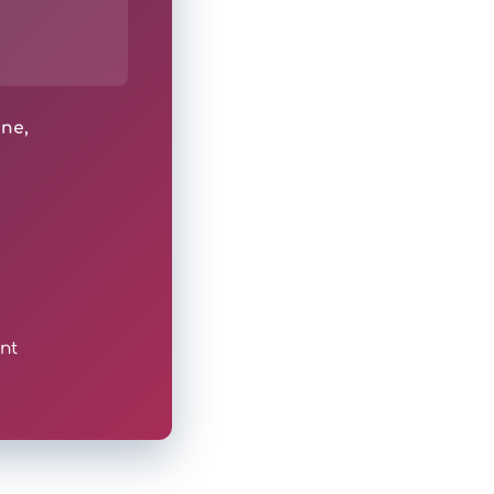
ine,
nt