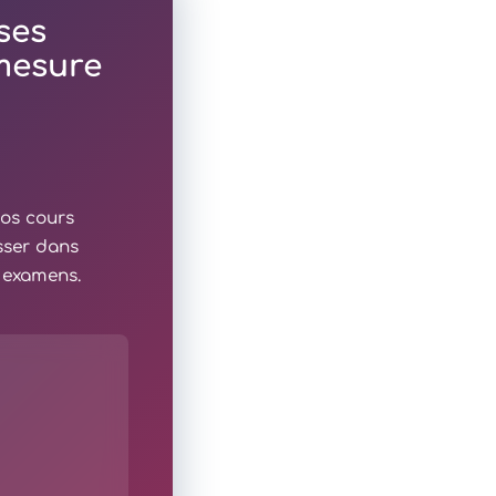
ses
 mesure
nos cours
sser dans
x examens.