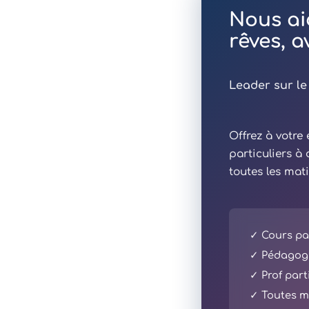
Nous ai
rêves, 
Leader sur le
Offrez à votr
particuliers à
toutes les mat
✓ Cours par
✓ Pédagogi
✓ Prof part
✓ Toutes ma